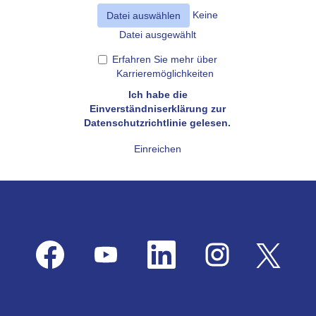
Keine
Datei auswählen
Datei ausgewählt
Erfahren Sie mehr über
Karrieremöglichkeiten
Ich habe die
Einverständniserklärung zur
Datenschutzrichtlinie gelesen.
Einreichen
W
W
W
W
W
i
i
i
i
i
r
r
r
r
r
d
d
d
d
d
a
a
a
a
a
u
u
u
u
u
f
f
f
f
f
e
e
e
e